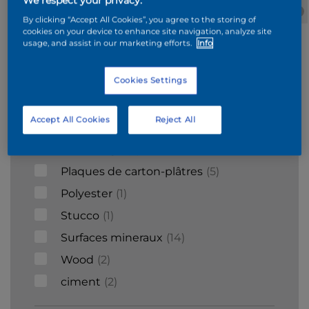
We respect your privacy.
Acier
Bois
Briques
Béton
By clicking “Accept All Cookies”, you agree to the storing of
galvanisé
cookies on your device to enhance site navigation, analyze site
usage, and assist in our marketing efforts.
Info
Supports
Cookies Settings
Béton cellulaire
1
Accept All Cookies
Reject All
Carrelages
3
Plafonnage
2
Plaques de carton-plâtres
5
Polyester
1
Stucco
1
Surfaces mineraux
14
Wood
2
ciment
2