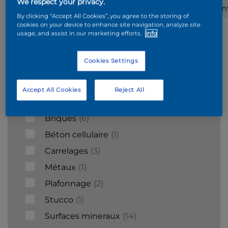
We respect your privacy.
Acier
Polyester
Béton
cimen
By clicking “Accept All Cookies”, you agree to the storing of
galvanisé
cookies on your device to enhance site navigation, analyze site
usage, and assist in our marketing efforts.
Info
Cookies Settings
Supports
Accept All Cookies
Reject All
Bois
9
Briques
6
Béton cellulaire
1
Carrelages
3
Métaux
1
Plafonnage
2
Stucco
1
Surfaces mineraux
14