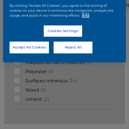
Acier
Stucco
Plafonnage
Bri
By clicking “Accept All Cookies”, you agree to the storing of
cookies on your device to enhance site navigation, analyze site
galvanisé
usage, and assist in our marketing efforts.
Info
Supports
Cookies Settings
Béton cellulaire
1
Accept All Cookies
Reject All
Carrelages
3
Plaques de carton-plâtres
5
Polyester
1
Surfaces mineraux
14
Wood
2
ciment
2