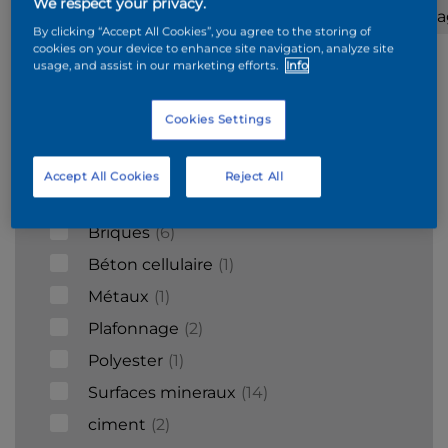
We respect your privacy.
Acier
Stucco
Plaques
Carrel
By clicking “Accept All Cookies”, you agree to the storing of
galvanisé
de
cookies on your device to enhance site navigation, analyze site
carton-
usage, and assist in our marketing efforts.
Info
plâtres
Cookies Settings
Supports
Accept All Cookies
Reject All
Bois
9
Briques
6
Béton cellulaire
1
Métaux
1
Plafonnage
2
Polyester
1
Surfaces mineraux
14
ciment
2