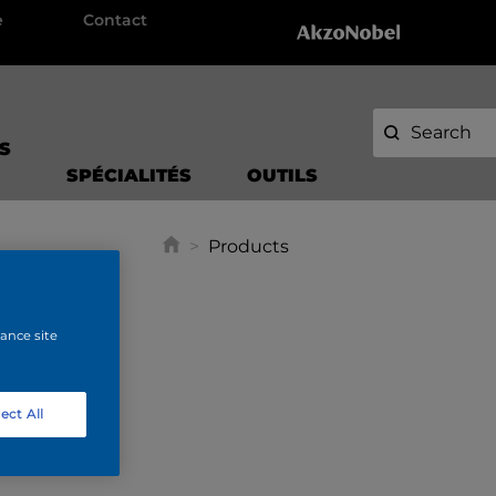
e
Contact
S
SPÉCIALITÉS
OUTILS
>
Products
hance site
ect All