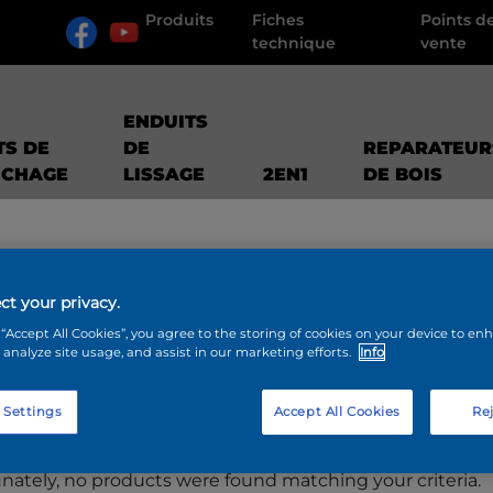
Produits
Fiches
Points d
technique
vente
ENDUITS
TS DE
DE
REPARATEUR
UCHAGE
LISSAGE
2EN1
DE BOIS
ct your privacy.
 “Accept All Cookies”, you agree to the storing of cookies on your device to en
 analyze site usage, and assist in our marketing efforts.
Info
ODUITS
 Settings
Accept All Cookies
Rej
nately, no products were found matching your criteria.