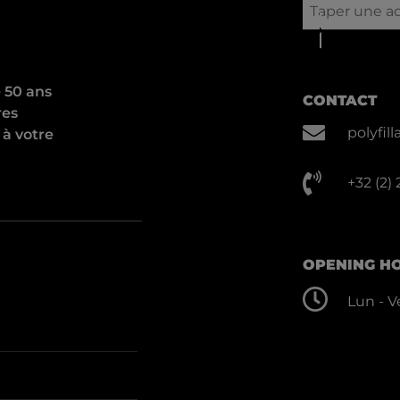
e 50 ans
CONTACT
res
polyfi
 à votre
+32 (2)
OPENING H
Lun - Ve