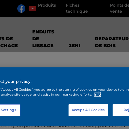
Produits
Fiches
Points d
technique
vente
ENDUITS
TS DE
DE
REPARATEUR
UCHAGE
LISSAGE
2EN1
DE BOIS
ct your privacy.
 “Accept All Cookies”, you agree to the storing of cookies on your device to en
 analyze site usage, and assist in our marketing efforts.
Info
ODUITS
 Settings
Accept All Cookies
Rej
nately, no products were found matching your criteria.