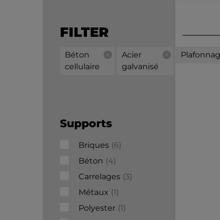
FILTER
Béton
Acier
Plafonna
cellulaire
galvanisé
Supports
Briques
6
Béton
4
Carrelages
3
Métaux
1
Polyester
1