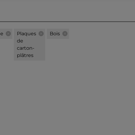
ge
Plaques
Bois
de
carton-
plâtres