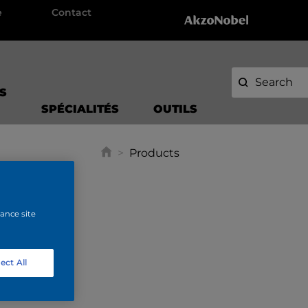
e
Contact
S
SPÉCIALITÉS
OUTILS
>
Products
hance site
ect All