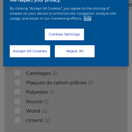
We respect your privacy.
Béton
Acier
Surfaces
Mét
By clicking “Accept All Cookies”, you agree to the storing of
cellulaire
galvanisé
mineraux
cookies on your device to enhance site navigation, analyze site
usage, and assist in our marketing efforts.
Info
Supports
Cookies Settings
Bois
9
Accept All Cookies
Reject All
Briques
6
Béton
4
Carrelages
3
Plaques de carton-plâtres
5
Polyester
1
Stucco
1
Wood
2
ciment
2