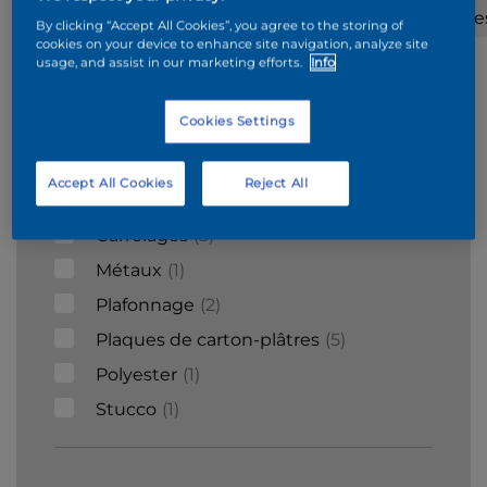
Béton
Béton
Surfaces
Brique
By clicking “Accept All Cookies”, you agree to the storing of
cellulaire
mineraux
cookies on your device to enhance site navigation, analyze site
usage, and assist in our marketing efforts.
Info
Supports
Cookies Settings
Acier galvanisé
1
Accept All Cookies
Reject All
Bois
9
Carrelages
3
Métaux
1
Plafonnage
2
Plaques de carton-plâtres
5
Polyester
1
Stucco
1