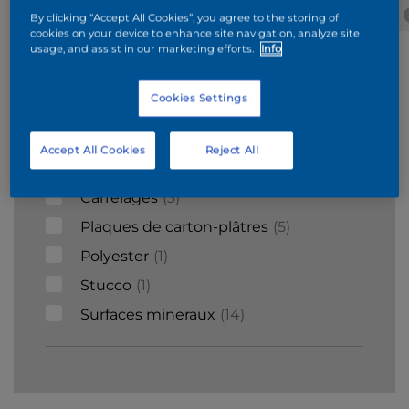
Béton
ciment
Briques
Wood
By clicking “Accept All Cookies”, you agree to the storing of
cookies on your device to enhance site navigation, analyze site
cellulaire
usage, and assist in our marketing efforts.
Info
Supports
Cookies Settings
Bois
9
Accept All Cookies
Reject All
Béton
4
Carrelages
3
Plaques de carton-plâtres
5
Polyester
1
Stucco
1
Surfaces mineraux
14