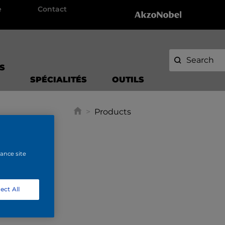
e
Contact
S
SPÉCIALITÉS
OUTILS
>
Products
hance site
ect All