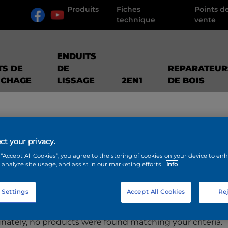
Produits
Fiches
Points d
technique
vente
ENDUITS
TS DE
DE
REPARATEUR
UCHAGE
LISSAGE
2EN1
DE BOIS
ct your privacy.
 “Accept All Cookies”, you agree to the storing of cookies on your device to en
 analyze site usage, and assist in our marketing efforts.
Info
ODUITS
 Settings
Accept All Cookies
Rej
nately, no products were found matching your criteria.