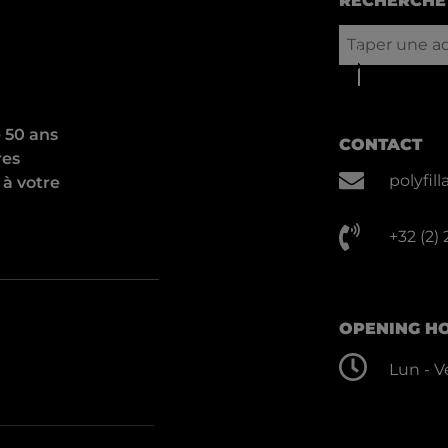
RECHERCHE 
e 50 ans
CONTACT
res
polyfi
 à votre
+32 (2)
OPENING H
Lun - Ve