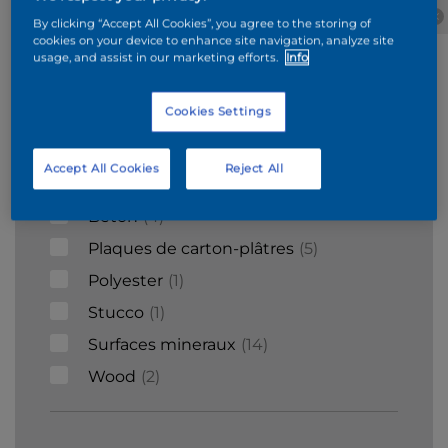
Béton
Métaux
Bois
ciment
By clicking “Accept All Cookies”, you agree to the storing of
cellulaire
cookies on your device to enhance site navigation, analyze site
usage, and assist in our marketing efforts.
Info
Supports
Cookies Settings
Acier galvanisé
1
Accept All Cookies
Reject All
Briques
6
Béton
4
Plaques de carton-plâtres
5
Polyester
1
Stucco
1
Surfaces mineraux
14
Wood
2