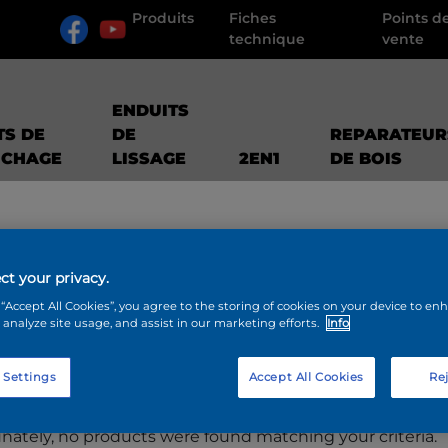
Produits
Fiches
Points d
technique
vente
ENDUITS
TS DE
DE
REPARATEUR
UCHAGE
LISSAGE
2EN1
DE BOIS
ct your privacy.
 “Accept All Cookies”, you agree to the storing of cookies on your device to en
 analyze site usage, and assist in our marketing efforts.
Info
ODUITS
 Settings
Accept All Cookies
Rej
nately, no products were found matching your criteria.