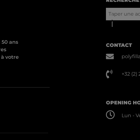
RECHERCHE 
e 50 ans
CONTACT
res
polyfi
 à votre
+32 (2)
OPENING H
Lun - Ve