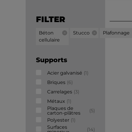
FILTER
Béton
Stucco
Plafonnage
cellulaire
Supports
Acier galvanisé
1
Briques
6
Carrelages
3
Métaux
1
Plaques de
5
carton-plâtres
Polyester
1
Surfaces
14
mineraux