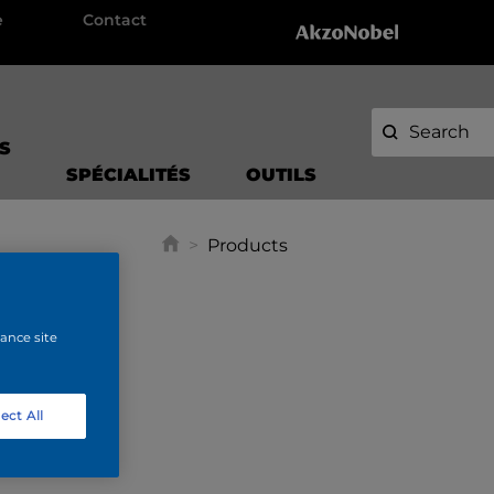
e
Contact
S
SPÉCIALITÉS
OUTILS
>
Products
hance site
ect All