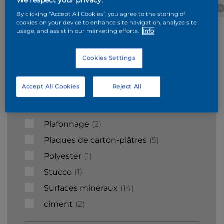
We respect your privacy.
Béton
Wood
Béton
Métaux
By clicking “Accept All Cookies”, you agree to the storing of
cellulaire
cookies on your device to enhance site navigation, analyze site
usage, and assist in our marketing efforts.
Info
Supports
Cookies Settings
Acier galvanisé
1
Accept All Cookies
Reject All
Bois
9
Carrelages
3
Plafonnage
2
Plaques de carton-plâtres
5
Polyester
1
Stucco
1
Surfaces mineraux
14
ciment
2