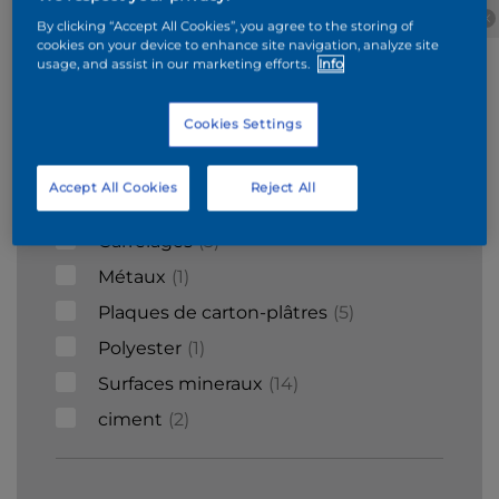
Béton
Wood
Béton
Stucco
By clicking “Accept All Cookies”, you agree to the storing of
cellulaire
cookies on your device to enhance site navigation, analyze site
usage, and assist in our marketing efforts.
Info
Supports
Cookies Settings
Acier galvanisé
1
Accept All Cookies
Reject All
Briques
6
Carrelages
3
Métaux
1
Plaques de carton-plâtres
5
Polyester
1
Surfaces mineraux
14
ciment
2