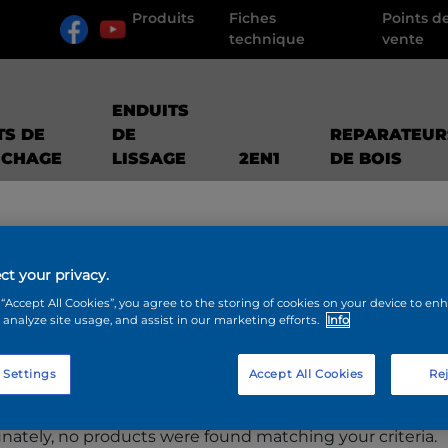
Produits
Fiches
Points d
technique
vente
ENDUITS
TS DE
DE
REPARATEUR
UCHAGE
LISSAGE
2EN1
DE BOIS
ct your privacy.
 “Accept All Cookies”, you agree to the storing of cookies on your device to en
 analyze site usage, and assist in our marketing efforts.
Info
ODUITS
 Settings
Accept All Cookies
Rej
nately, no products were found matching your criteria.