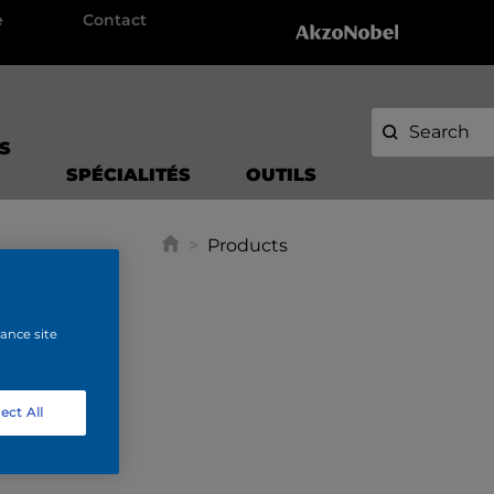
e
Contact
S
SPÉCIALITÉS
OUTILS
>
Products
hance site
ect All