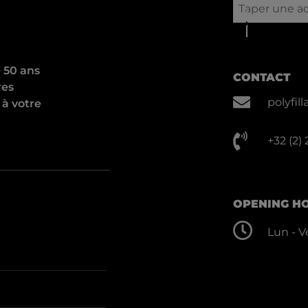
e 50 ans
CONTACT
res
polyfi
 à votre
+32 (2)
OPENING H
Lun - Ve