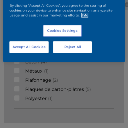
Béton
Wood
ciment
Stucco
By clicking “Accept All Cookies”, you agree to the storing of
cookies on your device to enhance site navigation, analyze site
cellulaire
usage, and assist in our marketing efforts.
Info
Supports
Cookies Settings
Bois
9
Accept All Cookies
Reject All
Briques
6
Béton
4
Métaux
1
Plafonnage
2
Plaques de carton-plâtres
5
Polyester
1