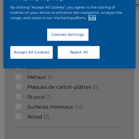
ciment
Briques
Carrelages
Plafo
By clicking “Accept All Cookies”, you agree to the storing of
cookies on your device to enhance site navigation, analyze site
usage, and assist in our marketing efforts.
Info
Supports
Cookies Settings
Acier galvanisé
1
Accept All Cookies
Reject All
Bois
9
Béton
4
Métaux
1
Plaques de carton-plâtres
5
Stucco
1
Surfaces mineraux
14
Wood
2