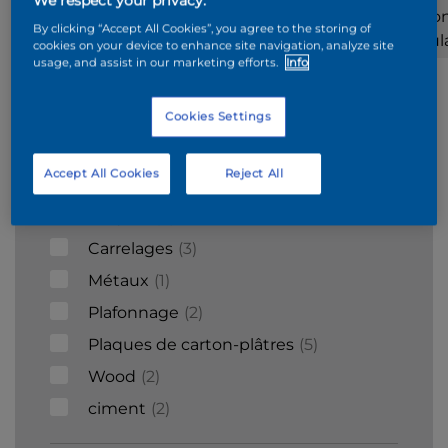
We respect your privacy.
Stucco
Surfaces
Polyester
Béto
By clicking “Accept All Cookies”, you agree to the storing of
mineraux
cellul
cookies on your device to enhance site navigation, analyze site
usage, and assist in our marketing efforts.
Info
Supports
Cookies Settings
Acier galvanisé
1
Accept All Cookies
Reject All
Bois
9
Briques
6
Carrelages
3
Métaux
1
Plafonnage
2
Plaques de carton-plâtres
5
Wood
2
ciment
2