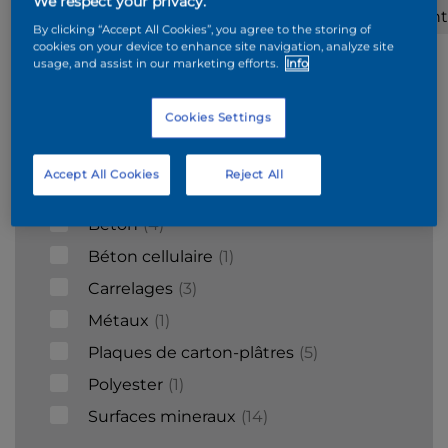
We respect your privacy.
Wood
Plafonnage
Stucco
ciment
By clicking “Accept All Cookies”, you agree to the storing of
cookies on your device to enhance site navigation, analyze site
usage, and assist in our marketing efforts.
Info
Supports
Cookies Settings
Acier galvanisé
1
Bois
9
Accept All Cookies
Reject All
Briques
6
Béton
4
Béton cellulaire
1
Carrelages
3
Métaux
1
Plaques de carton-plâtres
5
Polyester
1
Surfaces mineraux
14