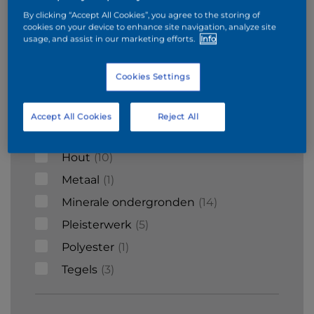
Baksteen
Gegalvaniseerd metaal
By clicking “Accept All Cookies”, you agree to the storing of
cookies on your device to enhance site navigation, analyze site
usage, and assist in our marketing efforts.
Info
Surfaces
Cookies Settings
Beton
5
Cement
2
Accept All Cookies
Reject All
Gipsplaat
4
Hout
10
Metaal
1
Minerale ondergronden
14
Pleisterwerk
5
Polyester
1
Tegels
3